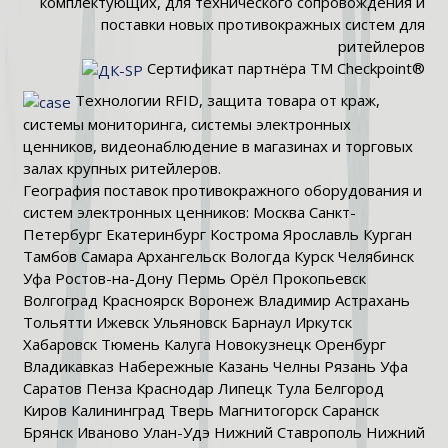
комплектующих, для технического сопровождения и
поставки новых противокражных систем для
ритейлеров
Сертификат партнёра TM Checkpoint®
Технологии RFID, защита товара от краж,
системы мониторинга, системы электронных
ценников, видеонаблюдение в магазинах и торговых
залах крупных ритейлеров.
География поставок противокражного оборудования и
систем электронных ценников: Москва Санкт-
Петербург Екатеринбург Кострома Ярославль Курган
Тамбов Самара Архангельск Вологда Курск Челябинск
Уфа Ростов-на-Дону Пермь Орёл Прокопьевск
Волгоград Красноярск Воронеж Владимир Астрахань
Тольятти Ижевск Ульяновск Барнаул Иркутск
Хабаровск Тюмень Калуга Новокузнецк Оренбург
Владикавказ Набережные Казань Челны Рязань Уфа
Саратов Пенза Краснодар Липецк Тула Белгород
Киров Калининград Тверь Магнитогорск Саранск
Брянск Иваново Улан-Удэ Нижний Ставрополь Нижний