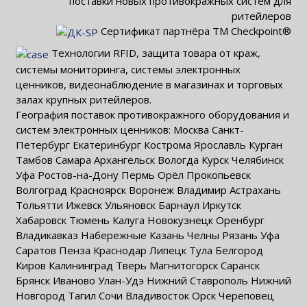
поставки новых противокражных систем для
ритейлеров
Сертификат партнёра TM Checkpoint®
Технологии RFID, защита товара от краж,
системы мониторинга, системы электронных
ценников, видеонаблюдение в магазинах и торговых
залах крупных ритейлеров.
География поставок противокражного оборудования и
систем электронных ценников: Москва Санкт-
Петербург Екатеринбург Кострома Ярославль Курган
Тамбов Самара Архангельск Вологда Курск Челябинск
Уфа Ростов-на-Дону Пермь Орёл Прокопьевск
Волгоград Красноярск Воронеж Владимир Астрахань
Тольятти Ижевск Ульяновск Барнаул Иркутск
Хабаровск Тюмень Калуга Новокузнецк Оренбург
Владикавказ Набережные Казань Челны Рязань Уфа
Саратов Пенза Краснодар Липецк Тула Белгород
Киров Калининград Тверь Магнитогорск Саранск
Брянск Иваново Улан-Удэ Нижний Ставрополь Нижний
Новгород Тагил Сочи Владивосток Орск Череповец