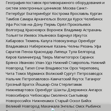
География поставок противокражного оборудования и
систем электронных ценников: Москва Санкт-
Петербург Екатеринбург Кострома Ярославль Курган
Тамбов Самара Архангельск Вологда Курск Челябинск
Уфа Ростов-на-Дону Пермь Орёл Прокопьевск
Волгоград Красноярск Воронеж Владимир Астрахань
Тольятти Ижевск Ульяновск Барнаул Иркутск
Хабаровск Тюмень Калуга Новокузнецк Оренбург
Владикавказ Набережные Казань Челны Рязань Уфа
Саратов Пенза Краснодар Липецк Тула Белгород
Киров Калининград Тверь Магнитогорск Саранск
Брянск Иваново Улан-Удэ Нижний Ставрополь Нижний
Новгород Тагил Сочи Владивосток Орск Череповец
Чита Томск Мурманск Волжский Сургут Петрозаводск
Нальчик Петропавловск-Камчатский Якутск Таганрог
Грозный Братск Йошкар-Ола Стерлитамак
Нижневартовск Оренбург Шахты Дзержинск Ангарск
Новосибирск Чебоксары Смоленск Сыктывкар
Новороссийск Нижнекамск Старый Оскол Бийск
Великий Новгород Махачкала Энгельс Омск Рыбинск